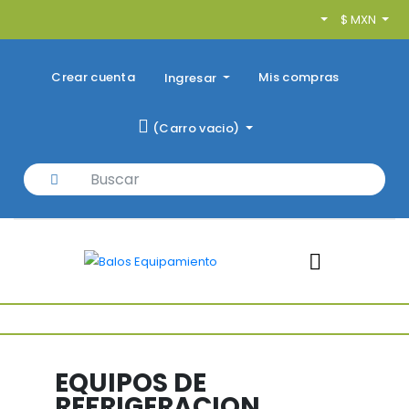
$ MXN
Crear cuenta
Mis compras
Ingresar
(
Carro vacio
)
EQUIPOS DE
REFRIGERACION