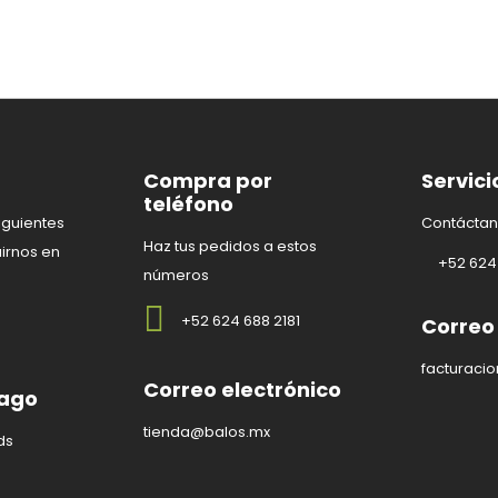
Compra por
Servici
teléfono
iguientes
Contáctan
Haz tus pedidos a estos
irnos en
+52 624 
números
+52 624 688 2181
Correo
facturaci
Correo electrónico
pago
tienda@balos.mx