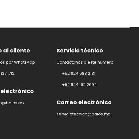
o al cliente
Servicio técnico
os por WhatsApp
Contáctanos a este número
137 1712
+52 624 688 2181
+52 624 192 2694
 electrónico
Correo electrónico
on@balos.mx
serviciotecnico@balos.mx