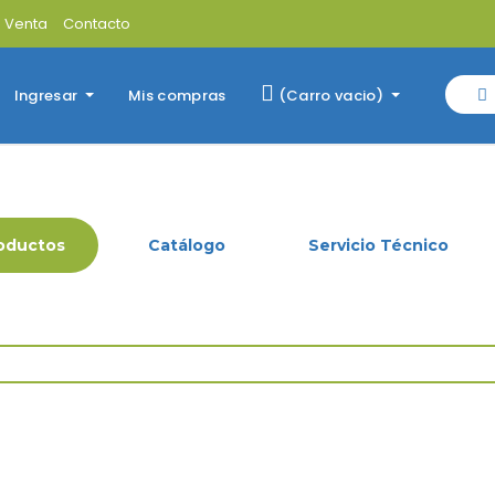
s Venta
Contacto
Mis compras
Ingresar
(
Carro vacio
)
oductos
Catálogo
Servicio Técnico